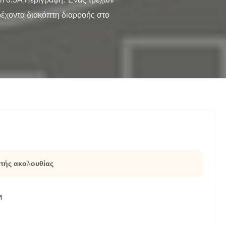
έχοντα διακόπτη διαρροής στο 
τής ακολουθίας
M