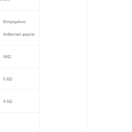
Εκτιμημένος
Ανθεκτικό φορτίο
56Ω
5.6Ω
0.5Ω