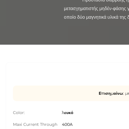
μετασχηματιστής μηδέν-φάσης γι
οποίο δύο μαγνητικά υλικά της δ
Επισημαίνω:
μ
Color:
λευκό
Maxi Current Through
400A