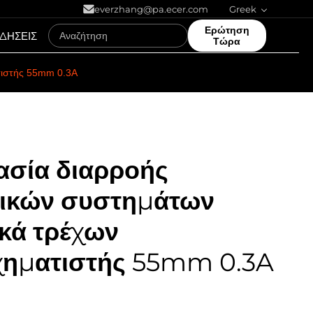
everzhang@pa.ecer.com
Greek
Ερώτηση
ΙΔΗΣΕΙΣ
Τώρα
τιστής 55mm 0.3A
ασία διαρροής
ρικών συστημάτων
κά τρέχων
χηματιστής 55mm 0.3A