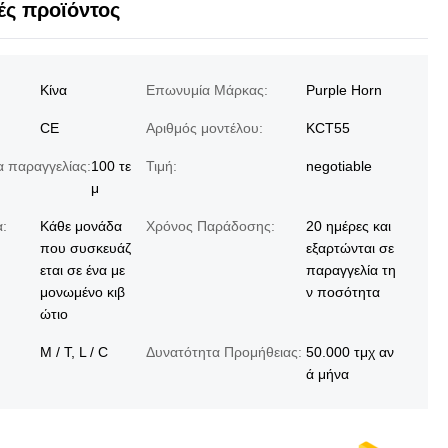
ς προϊόντος
Κίνα
Επωνυμία Μάρκας:
Purple Horn
CE
Αριθμός μοντέλου:
KCT55
 παραγγελίας:
100 τε
Τιμή:
negotiable
μ
:
Κάθε μονάδα
Χρόνος Παράδοσης:
20 ημέρες και
που συσκευάζ
εξαρτώνται σε
εται σε ένα με
παραγγελία τη
μονωμένο κιβ
ν ποσότητα
ώτιο
Μ / Τ, L / C
Δυνατότητα Προμήθειας:
50.000 τμχ αν
ά μήνα