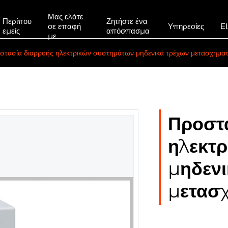
Μας ελάτε
Περίπου
Ζητήστε ένα
σε επαφή
Υπηρεσίες
Ε
εμείς
απόσπασμα
με
στασία διαρροής ηλεκτρικών συστημάτων μηδενικά τρέχων μετασχημα
Προστ
ηλεκτ
μηδενι
μετασ