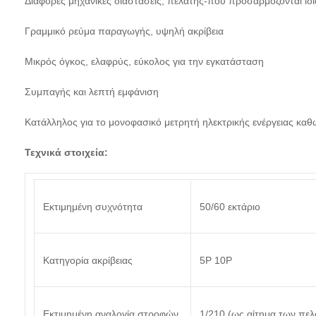
Διάφορες μηχανικές διαστάσεις, πελάτης-που προσαρμόζονται ιδι
Γραμμικό ρεύμα παραγωγής, υψηλή ακρίβεια
Μικρός όγκος, ελαφρύς, εύκολος για την εγκατάσταση
Συμπαγής και λεπτή εμφάνιση
Κατάλληλος για το μονοφασικό μετρητή ηλεκτρικής ενέργειας καθώς
Τεχνικά στοιχεία:
Εκτιμημένη συχνότητα
50/60 εκτάριο
Κατηγορία ακρίβειας
5P 10P
Εκτιμημένη αναλογία στροφών
1/210 (ως αίτημα των πε