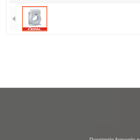
                Προστασία διαρροής ηλεκτρικών συστημάτων μηδενικά τρέχων μετασχηματιστής 55mm 0.3A Περιγραφή: Ένας τρέχων 