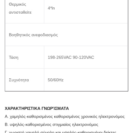
Θερμικός
4*ln
αντισταθείτε
Βοηθητικός ανεφοδιασμός
Τάση
198-265VAC 90-120VAC
Συχνότητα
50/60Hz
ΧΑΡΑΚΤΗΡΙΣΤΙΚΑ ΓΝΩΡΊΣΜΑΤΑ
Α. χαμηλός-καθορισμένος καθορισμένος χρονικός ηλεκτρονόμος
Β. υψηλός-καθορισμένος στιγμιαίος ηλεκτρονόμος
Γ. χωριστό χαμηλό σύνολο και υψηλός-καθορισμένοι δείκτες