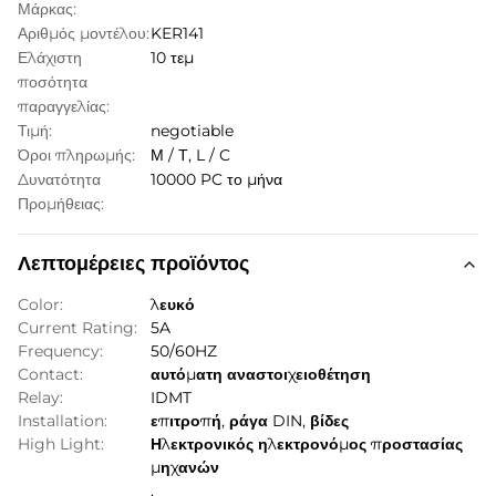
Μάρκας:
Αριθμός μοντέλου:
KER141
Ελάχιστη
10 τεμ
ποσότητα
παραγγελίας:
Τιμή:
negotiable
Όροι πληρωμής:
Μ / Τ, L / C
Δυνατότητα
10000 PC το μήνα
Προμήθειας:
Λεπτομέρειες προϊόντος
Color:
λευκό
Current Rating:
5A
Frequency:
50/60HZ
Contact:
αυτόματη αναστοιχειοθέτηση
Relay:
IDMT
Installation:
επιτροπή, ράγα DIN, βίδες
High Light:
Ηλεκτρονικός ηλεκτρονόμος προστασίας
μηχανών
,