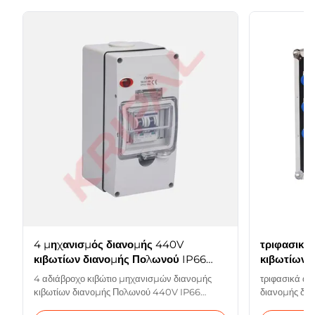
4 μηχανισμός διανομής 440V
τριφασικά
κιβωτίων διανομής Πολωνού IP66
κιβωτίων 
αδιάβροχος
IP44
4 αδιάβροχο κιβώτιο μηχανισμών διανομής
τριφασικά αδ
κιβωτίων διανομής Πολωνού 440V IP66
διανομής δύν
αδιάβροχο Περιγραφή προϊόντων Υψηλό υλικό
διανομής δύν