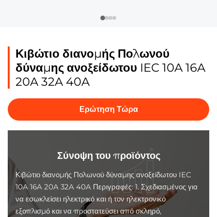
Κιβώτιο διανομής Πολωνού
δύναμης ανοξείδωτου IEC 10A 16A
20A 32A 40A
Ερώτηση Τώρα
Σύνοψη του προϊόντος
Κιβώτιο διανομής Πολωνού δύναμης ανοξείδωτου IEC
10A 16A 20A 32A 40A Περιγραφές: 1. Σχεδιασμένος για
να εσωκλείσει ηλεκτρικό και ή τον ηλεκτρονικό
εξοπλισμό και να προστατεύσει από σκληρό,