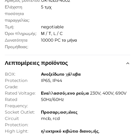
Αριθμός μοντέλου:
UK-xzb3-4002
Ελάχιστη
5 τμχ
ποσότητα
παραγγελίας:
Τιμή:
negotiable
Όροι πληρωμής:
Μ / Τ, L / C
Δυνατότητα
10000 PC το μήνα
Προμήθειας:
Λεπτομέρειες προϊόντος
BOX:
Ανοξείδωτο χάλυβα
Protection
IP65, IP44
Grade:
Rated Voltage:
Εναλλασσόμενο ρεύμα 230V, 400V, 690V
Rated
50Hz/60Hz
Frequency:
Socket Outlet:
Προσαρμοσμένες
Circuit
mcb, rcd
Protection:
High Light:
ηλεκτρικό κιβώτιο διανομής
,