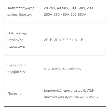
Τάση παραγωγής
20-25V, 40-50V, 100-130V, 200-
ενιαίος-βρόχων:
250V, 380-480V, 500-660V
Πολωνοί της
υποδοχής
2P+E, 3P + Ε, 3P + Ν + Ε
παραγωγής:
Εφαρμόσιμο
εσωτερικός & υπαίθριος
περιβάλλον:
Ευρωπαϊκά πρότυπα ως IEC/EN
Πρότυπα
Αυστραλιανά πρότυπα ως AS/NZS