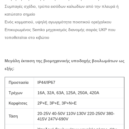
Συμπαγές σχέδιο, τρύπα εισόδων καλωδίων από την πλευρά ή
κατώτατο σημείο
Ενός κομματιού, υψηλή αγωγιμότητα ποιοτικού ορείχαλκου
Επικυρωμένος Semko μηχανισμός διανομής σειράς UKP που
τοποθετείται στο κιβώτιο
Μεγάλη έκταση της βιομηχανικής υποδοχής βουλωμάτων ως
εξής:
Προστασία
IP44/IP67
Τρέχων
16A, 32A, 63A, 125A, 250A, 420A
Καρφίτσες
2P+E, 3P+E, 3P+N+E
20-25V 40-50V 110V-130V 220-250V 380-
Τάση
415V 247V-690V