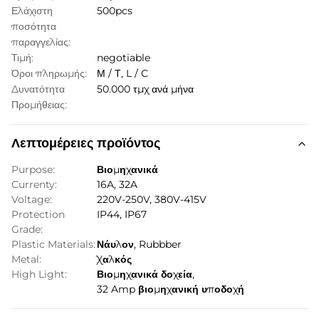
Ελάχιστη
500pcs
ποσότητα
παραγγελίας:
Τιμή:
negotiable
Όροι πληρωμής:
Μ / Τ, L / C
Δυνατότητα
50.000 τμχ ανά μήνα
Προμήθειας:
Λεπτομέρειες προϊόντος
Purpose:
Βιομηχανικά
Currenty:
16A, 32A
Voltage:
220V-250V, 380V-415V
Protection
IP44, IP67
Grade:
Plastic Materials:
Νάυλον, Rubbber
Metal:
Χαλκός
High Light:
Βιομηχανικά δοχεία
,
32 Amp βιομηχανική υποδοχή