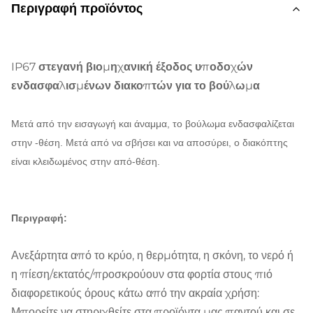
Περιγραφή προϊόντος
IP67 στεγανή βιομηχανική έξοδος υποδοχών
ενδασφαλισμένων διακοπτών για το βούλωμα
Μετά από την εισαγωγή και άναμμα, το βούλωμα ενδασφαλίζεται
στην -θέση. Μετά από να σβήσει και να αποσύρει, ο διακόπτης
είναι κλειδωμένος στην από-θέση.
Περιγραφή:
Ανεξάρτητα από το κρύο, η θερμότητα, η σκόνη, το νερό ή
η πίεση/εκτατός/προσκρούουν στα φορτία στους πιό
διαφορετικούς όρους κάτω από την ακραία χρήση:
Μπορείτε να στηριχθείτε στα προϊόντα μας παντού και σε