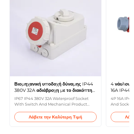
Βιομηχανική υποδοχή δύναμης IP44
4 νάυλον
380V 32A αδιάβροχη με το διακόπτη
16A IP44 
μηχανικό
υποδοχών 
IP67 IP44 380V 32A Waterproof Socket
4P 16A IP44
With Switch And Mechanical Product
And Sockets
Interlocked Switch Socket Rated current
Industrial 
16A,32A,63A No. of poles
16A,32A No.
Λάβετε την Καλύτερη Τιμή
Λάβ
2P+E,3P+E,3P+N+E Voltage 110V-
Voltage 110
130V;220V-250V;380V-415V Protection
Protection 
degree IP44,IP67 Power type Single
Phase Mater