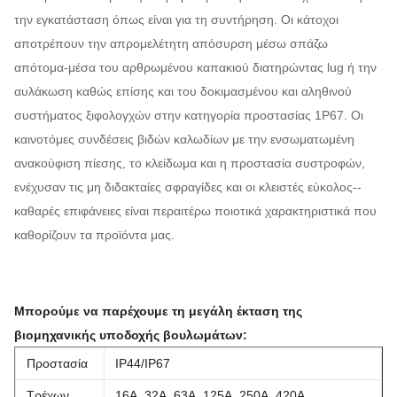
την εγκατάσταση όπως είναι για τη συντήρηση. Οι κάτοχοι
αποτρέπουν την απρομελέτητη απόσυρση μέσω σπάζω
απότομα-μέσα του αρθρωμένου καπακιού διατηρώντας lug ή την
αυλάκωση καθώς επίσης και του δοκιμασμένου και αληθινού
συστήματος ξιφολογχών στην κατηγορία προστασίας 1P67. Οι
καινοτόμες συνδέσεις βιδών καλωδίων με την ενσωματωμένη
ανακούφιση πίεσης, το κλείδωμα και η προστασία συστροφών,
ενέχυσαν τις μη διδακταίες σφραγίδες και οι κλειστές εύκολος--
καθαρές επιφάνειες είναι περαιτέρω ποιοτικά χαρακτηριστικά που
καθορίζουν τα προϊόντα μας.
Μπορούμε να παρέχουμε τη μεγάλη έκταση της
βιομηχανικής υποδοχής βουλωμάτων:
Προστασία
IP44/IP67
Τρέχων
16A, 32A, 63A, 125A, 250A, 420A