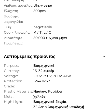
Πιστοποίηση:
CE
Αριθμός μοντέλου:
Uks-γ σειρά
Ελάχιστη
500pcs
ποσότητα
παραγγελίας:
Τιμή:
negotiable
Όροι πληρωμής:
Μ / Τ, L / C
Δυνατότητα
50.000 τμχ ανά μήνα
Προμήθειας:
Λεπτομέρειες προϊόντος
Purpose:
Βιομηχανικά
Currenty:
16, 32 αμπέρ
Voltage:
220V-250V, 380V-415V
Protection
IP44 IP67
Grade:
Plastic Materials:
Νάυλον, Rubbber
Metal:
Χαλκός
High Light:
Βιομηχανικά δοχεία
,
32 Amp βιομηχανική υποδοχή